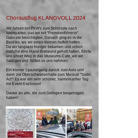
Chorausflug KLANGVOLL 2024
Wir fuhren mit PKW's zum Schlössle nach
Weingarten, das wir mit "Fremdenführerin"
Gabriele besichtigten. Danach ging es in die
Basilika, wo wir einen kleinen Auftritt hatten.
Da wir langsam Hunger bekamen und schon
manche eine Hand-Bratwurst geholt hatten, führte
uns unser Weg in das Museums-Cafe, wo wir
Salziges und Süßes zu uns nahmen.
Ein kleiner Spaziergang zurück zum Auto und
dann zur Oberschwabenhalle zum Musical "Sister
Act"! Es war ein sehr schöner, harmonischer Tag
mit Event-Explosion!
Danke an alle, die zum Gelingen beigetragen
haben!