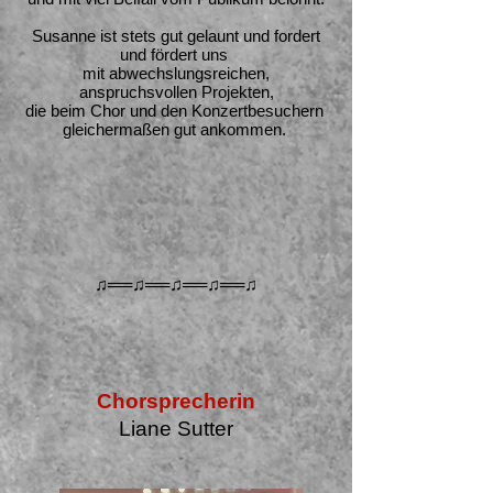
​Susanne ist stets gut gelaunt und fordert
und fördert uns
mit abwechslungsreichen,
anspruchsvollen Projekten,
die beim Chor und den Konzertbesuchern
gleichermaßen gut ankommen.
♫══♫══♫══♫══♫
Chorsprecherin
Liane Sutter