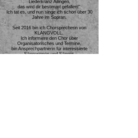
Liederkranz Ailingen,
das wird dir bestimmt gefallen!"
Ich tat es, und nun singe ich schon über 30
Jahre im Sopran.
​Seit 2016 bin ich Chorsprecherin von
KLANGVOLL.
Ich informiere den Chor über
Organisatorisches und Termine,
bin Ansprechpartnerin für interessierte
Sängerinnen und Sänger,
halte den Kontakt zur Stadt- und
Ortsverwaltung,
organisiere Auftritte und Konzerte,
pflege die Homepage des Vereins und des
Chores
und gehöre seit 2009 dem
Führungsgremium
der Chorgemeinschaft Liederkranz Ailingen
e.V., an.
​Singen ist für mich wie Yoga. Es entspannt
mich
und macht mich glücklich!
Bei Konzerten das Erlernte im Chor zu
präsentieren,
macht so viel Spaß!