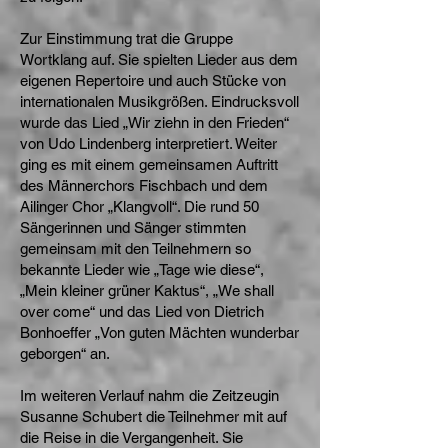
Zur Einstimmung trat die Gruppe
Wortklang auf. Sie spielten Lieder aus dem
eigenen Repertoire und auch Stücke von
internationalen Musikgrößen. Eindrucksvoll
wurde das Lied „Wir ziehn in den Frieden“
von Udo Lindenberg interpretiert. Weiter
ging es mit einem gemeinsamen Auftritt
des Männerchors Fischbach und dem
Ailinger Chor „Klangvoll“. Die rund 50
Sängerinnen und Sänger stimmten
gemeinsam mit den Teilnehmern so
bekannte Lieder wie „Tage wie diese“,
„Mein kleiner grüner Kaktus“, „We shall
over come“ und das Lied von Dietrich
Bonhoeffer „Von guten Mächten wunderbar
geborgen“ an.
Im weiteren Verlauf nahm die Zeitzeugin
Susanne Schubert die Teilnehmer mit auf
die Reise in die Vergangenheit. Sie