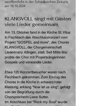
veröffentlicht in der Schwäbischen Zeitung
am
18.10.2024
KLANGVOLL singt mit Gästen
viele Lieder gemeinsam
Am 13. Oktober fand in der Kirche St. Vitus
in Fischbach das Abschlusskonzert vom
Projekt "GOSPEL and more", des Chores
KLANGVOLL, der Chorgemeinschaft
Liederkranz Ailingen, statt. Seit Mitte Mai
probte der Chor mit Projektsängerinnen
Gospels und verwandte Lieder.
Etwa 120 Konzertbesucher waren nach
Fischbach gekommen. Zum Einzug des
Chores in die Kirche in schwarz/roter
Kleidung, erklang "Now let us sing", gefolgt
von der Begrüßung durch die
Chorsprecherin Liane Sutter.
Im Anschluss bei "Rock my Soul" wurde