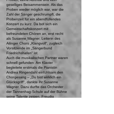
geselliges Beisammensein. Als das
Proben wieder möglich war, war die
Zahl der Sänger geschrumpft, die
Probenzeit für ein abendfüllendes
Konzert zu kurz. Da bot sich ein
Gemeinschaftskonzert mit
befreundeten Chören an, erst recht
als Susanne
Wagner
, Leiterin des
Ailinger Chors „Klangvoll“, zugleich
Vorsitzende im „Sängerbund
Friedrichshafen“ ist.
Auch die musikalischen Partner waren
schnell gefunden: Am Klavier
begleitete erstmals die Pianistin
Andrea Ringendahl einfühlsam den
Chorgesang – „Du bist wirklich ein
Glücksgriff“, dankte ihr Susanne
Wagner. Dazu durfte das Orchester
der Tannenhag-Schule auf der Bühne
seine Talente zeigen. Freudig
präsentierten sich die Partner einzeln
und gemeinsam.