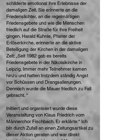
schilderte emotional ihre Erlebnisse der
damaligen Zeit. Sie erinnerte an die
Friedenslichter, an die regelmäßigen
Friedensgebete und wie die Menschen
friedlich auf die Straße für ihre Freiheit
gingen. Harald Kuhnle, Pfarrer der
Erlöserkirche, erinnerte an die aktive
Beteiligung der Kirchen in der damaligen
Zeit: „Seit 1982 gab es bereits
Friedensgebete in der Nikolaikirche in
Leipzig. Immer mehr Teilnehmer kamen
hinzu und hatten trotzdem ständig Angst
vor Schüssen und Drangsalierungen.
Dennoch wurde die Mauer friedlich zu Fall
gebracht. “
Initiiert und organisiert wurde diese
Veranstaltung von Klaus Friedrich vom
Männerchor Fischbach. Er erklärte:“ Ich
bin durch Zufall an einen Zeitungsartikel zu
dieser Aktion geraten und war direkt