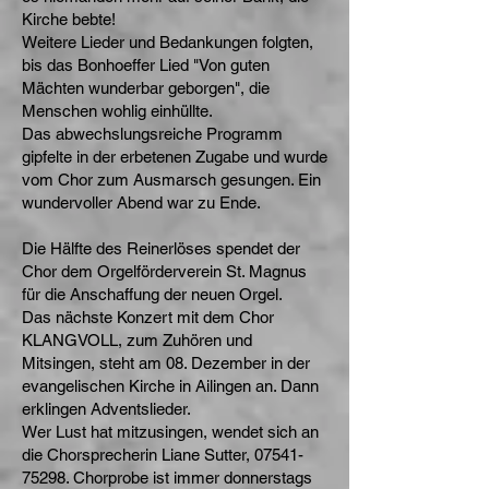
Kirche bebte!
Weitere Lieder und Bedankungen folgten,
bis das Bonhoeffer Lied "Von guten
Mächten wunderbar geborgen", die
Menschen wohlig einhüllte.
Das abwechslungsreiche Programm
gipfelte in der erbetenen Zugabe und wurde
vom Chor zum Ausmarsch gesungen. Ein
wundervoller Abend war zu Ende.
Die Hälfte des Reinerlöses spendet der
Chor dem Orgelförderverein St. Magnus
für die Anschaffung der neuen Orgel.
Das nächste Konzert mit dem Chor
KLANGVOLL, zum Zuhören und
Mitsingen, steht am 08. Dezember in der
evangelischen Kirche in Ailingen an. Dann
erklingen Adventslieder.
Wer Lust hat mitzusingen, wendet sich an
die Chorsprecherin Liane Sutter,
07541-
75298
. Chorprobe ist immer donnerstags