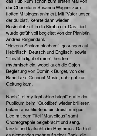
das Publikum schon zum ersten Mal von
der Chorleiterin Susanne Wagner zum
flotten Mitsingen animiert. Mit "Vater unser,
der du bist", kehrte dann wieder
Besinnlichkeit in die Kirche ein. Das Lied
wurde gefühlvoll begleitet von der Pianistin
Andrea Ringendahl.
"Hevenu Shalom alechem", gesungen auf
Hebräisch, Deutsch und Englisch, sowie
"This little light of mine", heizten
rhythmisch ein, wobei auch die Cajon
Begleitung von Dominik Burget, von der
Band Lake Concept Music, sehr gut zur
Geltung kam.
Nach "Let my light shine bright" durfte das
Publikum beim "Quotlibet" wieder brillieren,
bekam anschließend ein dreistimmiges
Lied mit dem Titel "Marvellous" samt
Choreographie beigebracht und sang,
tanzte und klatschte im Rhythmus. Da hielt
es niemanden mehr auf seiner Bank, die