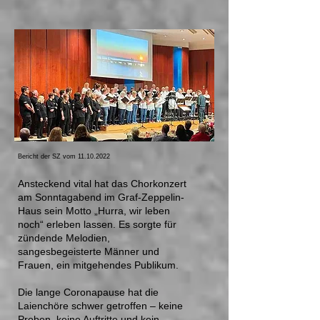
Bericht der SZ vom
11.10.2022
Ansteckend vital hat das Chorkonzert
am Sonntagabend im Graf-Zeppelin-
Haus sein Motto
„Hurra, wir leben
noch“ erleben lassen. Es sorgte für
zündende Melodien,
sangesbegeisterte Männer und
Frauen, ein mitgehendes Publikum.
Die lange Coronapause hat die
Laienchöre schwer getroffen – keine
Proben, keine Auftritte und kein