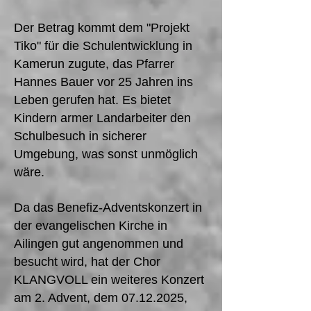
Der Betrag kommt dem "Projekt
Tiko" für die Schulentwicklung in
Kamerun zugute, das Pfarrer
Hannes Bauer vor 25 Jahren ins
Leben gerufen hat. Es bietet
Kindern armer Landarbeiter den
Schulbesuch in sicherer
Umgebung, was sonst unmöglich
wäre.
Da das Benefiz-Adventskonzert in
der evangelischen Kirche in
Ailingen gut angenommen und
besucht wird, hat der Chor
KLANGVOLL ein weiteres Konzert
am 2. Advent, dem
07.12.2025
,