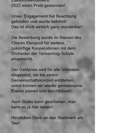
Zukunftswettbewerb
2022 einen Preis gewonnen!
Unser Engagement hat Beachtung
gefunden und wurde belohnt!
Das ist doch wirklich ganz wunderbar!
Die Bewerbung wurde im Namen des
Chores Klangvoll für weitere,
zukünftige Kooperationen mit dem
Orchester der Tannenhag-Schule
eingereicht.
Der Geldpreis wird für alle Unkosten
eingesetzt, die bei einem
Gemeinschaftskonzert entstehen,
somit können wir wieder gemeinsame
Events planen und durchführen!
Auch Gutes kann geschehen, man
kann es ja hier sehen!
Herzlichen Dank an das Stadtwerk am
See!