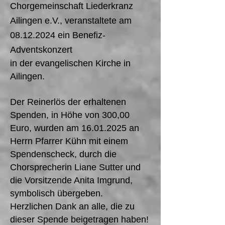
Chorgemeinschaft Liederkranz
Ailingen e.V., veranstaltete am
08.12.2024
ein Benefiz-
Adventskonzert
in der evangelischen Kirche in
Ailingen.
Der Reinerlös der erhaltenen
Spenden, in Höhe von 300,00
Euro, wurden am
16.01.2025
an
Herrn Pfarrer Kühn mit einem
Spendenscheck, durch die
Chorsprecherin Liane Sutter und
die Vorsitzende Anita Imgrund,
symbolisch übergeben.
Herzlichen Dank an alle, die zu
dieser Spende beigetragen haben!