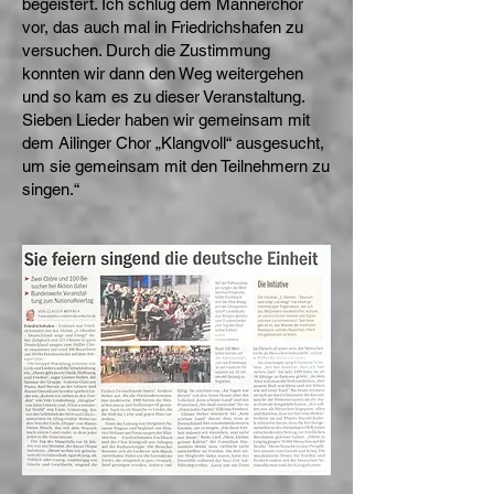
begeistert. Ich schlug dem Männerchor
vor, das auch mal in Friedrichshafen zu
versuchen. Durch die Zustimmung
konnten wir dann den Weg weitergehen
und so kam es zu dieser Veranstaltung.
Sieben Lieder haben wir gemeinsam mit
dem Ailinger Chor „Klangvoll“ ausgesucht,
um sie gemeinsam mit den Teilnehmern zu
singen.“